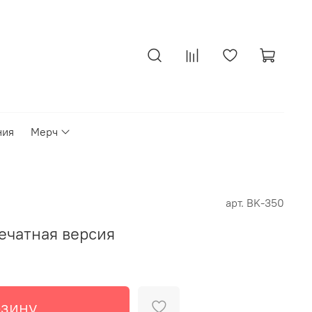
ния
Мерч
арт.
BK-350
ечатная версия
рзину