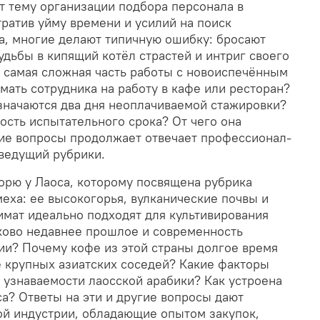
т тему организации подбора персонала в
ратив уйму времени и усилий на поиск
а, многие делают типичную ошибку: бросают
удьбы в кипящий котёл страстей и интриг своего
 самая сложная часть работы с новоиспечённым
мать сотрудника на работу в кафе или ресторан?
значаются два дня неоплачиваемой стажировки?
сть испытательного срока? От чего она
гие вопросы продолжает отвечает профессионал-
 ведущий рубрики.
орю у Лаоса, которому посвящена рубрика
еха: ее высокогорья, вулканические почвы и
имат идеально подходят для культивирования
аково недавнее прошлое и современность
ии? Почему кофе из этой страны долгое время
е крупных азиатских соседей? Какие факторы
узнаваемости лаосской арабики? Как устроена
са? Ответы на эти и другие вопросы дают
ой индустрии, обладающие опытом закупок,