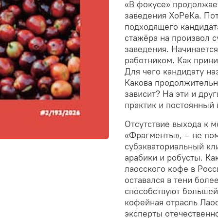
«В фокусе» продолжае
заведения ХоРеКа. Пот
подходящего кандидат
стажёра на произвол с
заведения. Начинается
работником. Как прини
Для чего кандидату на
Какова продолжительно
зависит? На эти и дру
практик и постоянный
Отсутствие выхода к м
«Фрагменты», – не пом
субэкваториальный кл
арабики и робусты. К
лаосского кофе в Росс
оставался в тени боле
способствуют большей 
кофейная отрасль Лао
эксперты отечественн