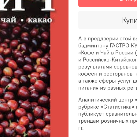
Купи
А в преддверии этой в
бадминтону ГАСТРО КУ
«Кофе и Чай в России 
и Российско-Китайск
результатами соревнов
кофеен и ресторанов, 
а также сферы услуг д
питания из разных ре
Аналитический центр
рубрике «Статистика»
публикует сравнительн
трендам розничных про
гг.